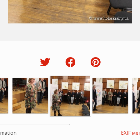
rmation
EXIF ме