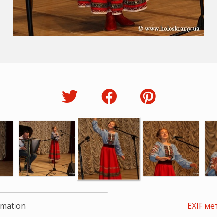
rmation
EXIF ме